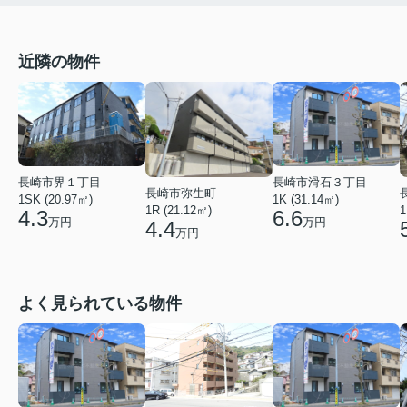
近隣の物件
長崎市界１丁目
長崎市滑石３丁目
長崎市弥生町
1SK (20.97㎡)
1K (31.14㎡)
1R (21.12㎡)
1
4.3
6.6
万円
万円
4.4
万円
よく見られている物件