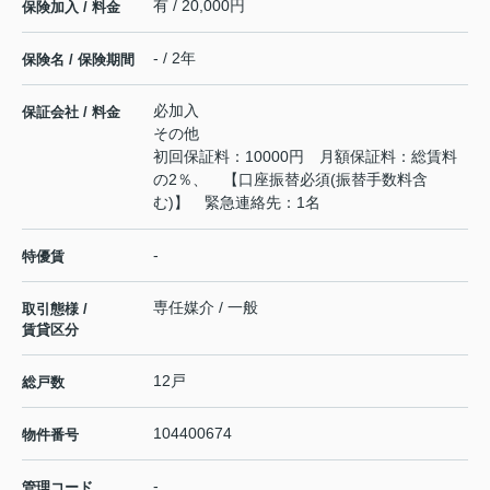
有 / 20,000円
保険加入 / 料金
- / 2年
保険名 / 保険期間
必加入
保証会社 / 料金
その他
初回保証料：10000円 月額保証料：総賃料
の2％、 【口座振替必須(振替手数料含
む)】 緊急連絡先：1名
-
特優賃
専任媒介 / 一般
取引態様 /
賃貸区分
12戸
総戸数
104400674
物件番号
-
管理コード