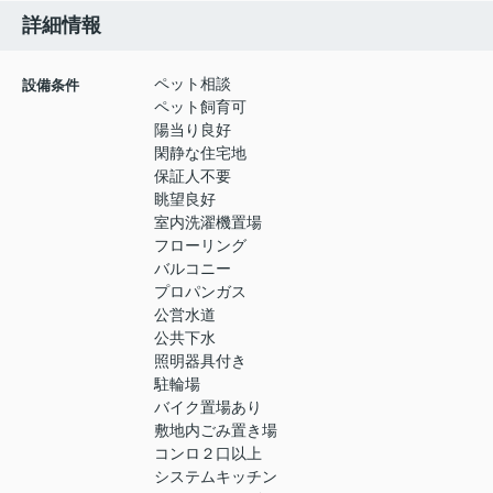
詳細情報
ペット相談
設備条件
ペット飼育可
陽当り良好
閑静な住宅地
保証人不要
眺望良好
室内洗濯機置場
フローリング
バルコニー
プロパンガス
公営水道
公共下水
照明器具付き
駐輪場
バイク置場あり
敷地内ごみ置き場
コンロ２口以上
システムキッチン