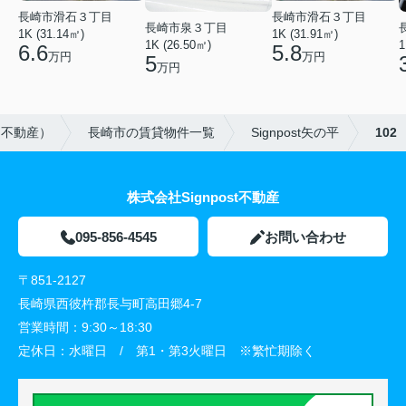
長崎市滑石３丁目
長崎市滑石３丁目
長崎市泉３丁目
1K (31.14㎡)
1K (31.91㎡)
1K (26.50㎡)
1
6.6
5.8
万円
万円
5
万円
ト不動産）
長崎市の賃貸物件一覧
Signpost矢の平
102
株式会社Signpost不動産
095-856-4545
お問い合わせ
〒851-2127
長崎県西彼杵郡長与町高田郷4-7
営業時間：
9:30～18:30
定休日：
水曜日 / 第1・第3火曜日 ※繁忙期除く