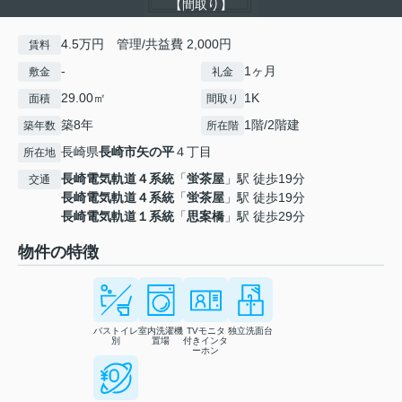
【間取り】
4.5万円 管理/共益費 2,000円
賃料
-
1ヶ月
敷金
礼金
29.00㎡
1K
面積
間取り
築8年
1階/2階建
築年数
所在階
長崎県
長崎市
矢の平
４丁目
所在地
長崎電気軌道４系統
「
蛍茶屋
」駅 徒歩19分
交通
長崎電気軌道４系統
「
蛍茶屋
」駅 徒歩19分
長崎電気軌道１系統
「
思案橋
」駅 徒歩29分
物件の特徴
バストイレ
室内洗濯機
TVモニタ
独立洗面台
別
置場
付きインタ
ーホン