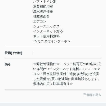
バス・トイレ別
追焚機能浴室
温水洗浄便座
独立洗面台
エアコン
シューズボックス
インターネット対応
ネット使用料無料
TVモニタ付インターホン
-
設備(その他)
☆弊社管理物件☆ ペット飼育可の8.9帖の広
備考
い洋間(^^♪インターネット無料♪コンロ・エア
コン・温水洗浄便座付・追焚き機能など充実
した設備♪お買い物近隣に商業施設あります。
敷地内に広々駐車場有り☆
情報の見方