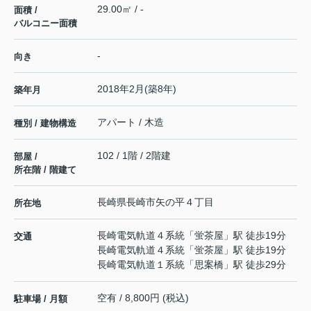
29.00㎡ / -
面積 /
バルコニー面積
-
向き
2018年2月(築8年)
築年月
アパート / 木造
種別 / 建物構造
102 / 1階 / 2階建
部屋 /
所在階 / 階建て
長崎県
長崎市
矢の平
４丁目
所在地
長崎電気軌道４系統
「
蛍茶屋
」駅 徒歩19分
交通
長崎電気軌道４系統
「
蛍茶屋
」駅 徒歩19分
長崎電気軌道１系統
「
思案橋
」駅 徒歩29分
空有 / 8,800円 (税込)
駐車場 / 月額