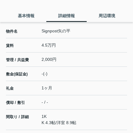
基本情報
詳細情報
周辺環境
Signpost矢の平
物件名
4.5万円
賃料
2,000円
管理 / 共益費
-(-)
敷金(保証金)
1ヶ月
礼金
- / -
償却 / 敷引
1K
間取り / 詳細
K 4.3帖
/
洋室 8.9帖