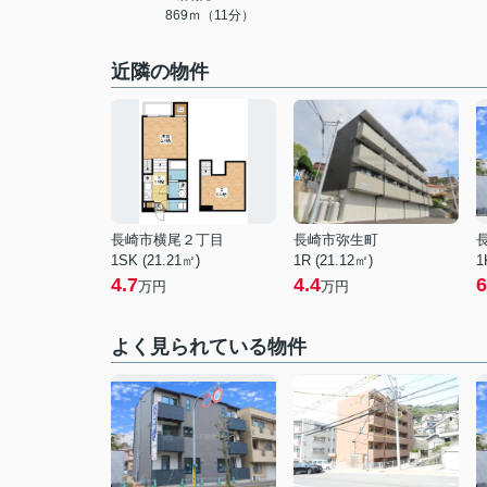
869ｍ（11分）
近隣の物件
長崎市横尾２丁目
長崎市弥生町
1SK (21.21㎡)
1R (21.12㎡)
1
4.7
4.4
6
万円
万円
よく見られている物件