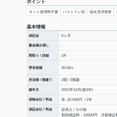
ポイント
ネット使用料不要
バストイレ別
温水洗浄便座
基本情報
0ヶ月
保証金
敷金積み増し
-
1R
間取り / 詳細
30.68㎡
専有面積
2階 / 3階建
所在階 / 階建て
2022年10月(築3年)
築年月
保険会社 / 料金
有 20,000円 / 2年
保証会社 / 料金
必加入 / その他
初回保証料：10000円 月額保証