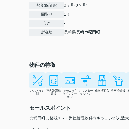
0ヶ月(0ヶ月)
敷金(保証金)
1R
間取り
-
向き
長崎県
長崎市
稲田町
所在地
物件の特徴
バストイレ
室内洗濯機
TVモニタ付
カウンター
独立洗面台
浴室乾燥機
別
置場
きインター
キッチン
ホン
セールスポイント
☆稲田町に築浅１R・弊社管理物件☆キッチンが人造