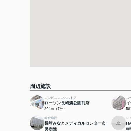
周辺施設
コンビニエンスストア
ス
ローソン長崎湊公園前店
イ
504ｍ（7分）
5
総合病院
シ
長崎みなとメディカルセンター市
H
民病院
8