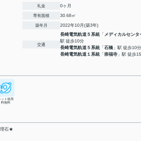
0ヶ月
礼金
30.68㎡
専有面積
2022年10月(築3年)
築年月
長崎電気軌道５系統
「
メディカルセンタ
駅 徒歩10分
交通
長崎電気軌道５系統
「
石橋
」駅 徒歩10
長崎電気軌道１系統
「
崇福寺
」駅 徒歩1
ネット使用
料無料
大理石★