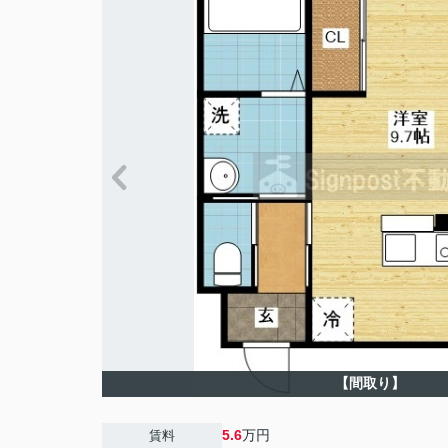
【間取り】
5.6
万円
賃料