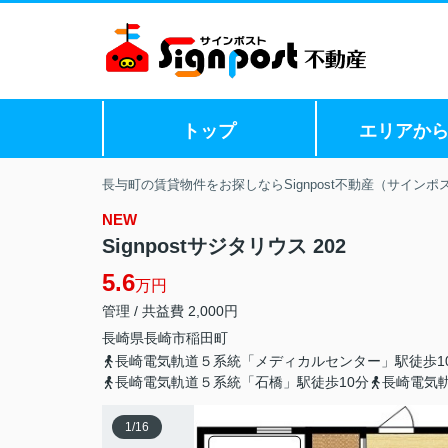
トップ
エリアか
長与町の賃貸物件をお探しならSignpost不動産（サインポ
NEW
Signpostサジタリウス 202
5.6
万円
管理 / 共益費 2,000円
長崎県
長崎市
稲田町
長崎電気軌道５系統「メディカルセンター」駅徒歩1
長崎電気軌道５系統「石橋」駅徒歩10分
長崎電気
1
/
16