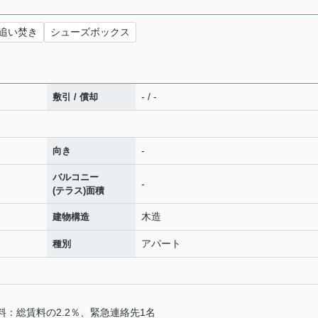
追い焚き
シューズボックス
- / -
敷引 / 償却
-
向き
バルコニー
-
(テラス)面積
木造
建物構造
アパート
種別
料：総賃料の2.2％、緊急連絡先1名