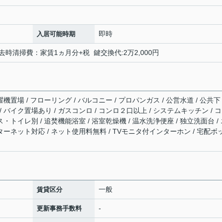
即時
入居可能時期
退去時清掃費：家賃1ヵ月分+税 鍵交換代:2万2,000円
機置場 / フローリング / バルコニー / プロパンガス / 公営水道 / 公共下
 / バイク置場あり / ガスコンロ / コンロ２口以上 / システムキッチン / 
ス・トイレ別 / 追焚機能浴室 / 浴室乾燥機 / 温水洗浄便座 / 独立洗面台 /
ンターネット対応 / ネット使用料無料 / TVモニタ付インターホン / 宅配ボ
一般
賃貸区分
-
更新事務手数料