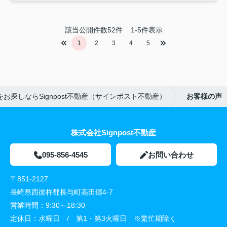
該当公開件数
52
件
1-5件表示
1
2
3
4
5
お探しならSignpost不動産（サインポスト不動産）
お客様の声
株式会社Signpost不動産
095-856-4545
お問い合わせ
〒851-2127
長崎県西彼杵郡長与町高田郷4-7
営業時間：
9:30～18:30
定休日：
水曜日 / 第1・第3火曜日 ※繁忙期除く