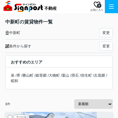
0
お気に入り
中新町の賃貸物件一覧
中新町
変更
条件から探す
変更
おすすめのエリア
泉
/
界
/
勝山町
/
嬉里郷
/
大橋町
/
葉山
/
滑石
/
弥生町
/
左底郷
/
昭和
1
件
アパート