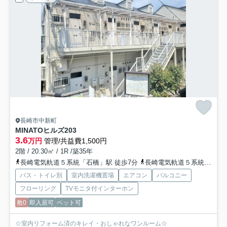
長崎市中新町
MINATOヒルズ
203
3.6
万円
管理/共益費1,500円
2階 / 20.30㎡ / 1R /築35年
長崎電気軌道５系統「石橋」駅 徒歩7分
長崎電気軌道５系統「大浦天主堂」駅 徒歩11分
バス・トイレ別
室内洗濯機置場
エアコン
バルコニー
フローリング
TVモニタ付インターホン
敷0
即入居可
ペット可
☆室内リフォーム済のキレイ・おしゃれなワンルーム☆