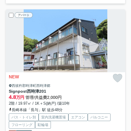
アパート
NEW
西彼杵郡時津町西時津郷
Signpost西時津
201
4.8
万円
管理/共益費2,000円
2階 / 19.97㎡ / 1K＋S(納戸) /築10年
長崎本線「長与」駅 徒歩48分
バス・トイレ別
室内洗濯機置場
エアコン
バルコニー
フローリング
駐輪場