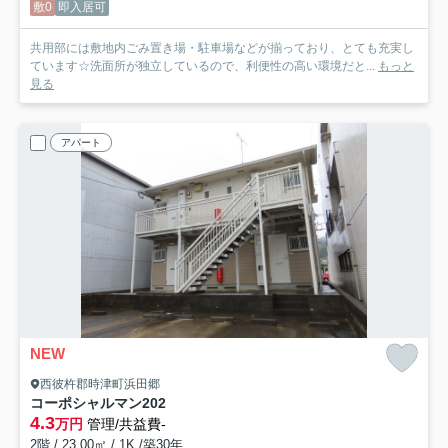
敷0
即入居可
共用部には敷地内ごみ置き場・駐車場などが揃っており、とても充実し
ています☆洗面所が独立しているので、利便性の高い環境だと...
もっと
見る
アパート
NEW
西彼杵郡時津町浜田郷
コーポシャルマン
202
4.3
万円
管理/共益費-
2階 / 23.00㎡ / 1K /築30年