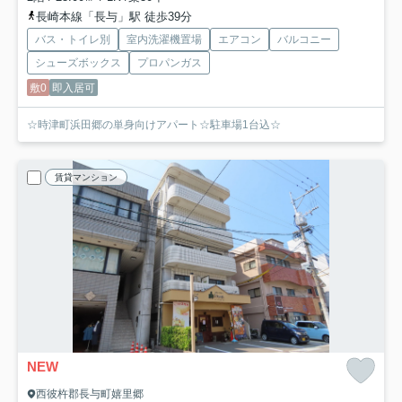
長崎本線「長与」駅 徒歩39分
バス・トイレ別
室内洗濯機置場
エアコン
バルコニー
シューズボックス
プロパンガス
敷0
即入居可
☆時津町浜田郷の単身向けアパート☆駐車場1台込☆
賃貸マンション
NEW
西彼杵郡長与町嬉里郷