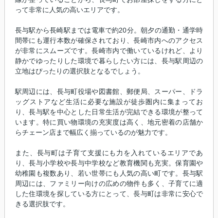
って非常に人気の高いエリアです。
長与駅から長崎駅までは電車で約20分。朝夕の通勤・通学時
間帯にも運行本数が確保されており、長崎市内へのアクセス
が非常にスムーズです。長崎市内で働いているけれど、より
静かでゆったりした環境で暮らしたい方には、長与駅周辺の
立地はぴったりの選択肢となるでしょう。
駅周辺には、長与町役場や図書館、郵便局、スーパー、ドラ
ッグストアなど生活に必要な施設が徒歩圏内に集まってお
り、長与駅を中心とした日常生活が完結できる環境が整って
います。特に買い物環境の充実度は高く、地元密着の店舗か
らチェーン店まで幅広く揃っているのが魅力です。
また、長与町は子育て支援にも力を入れているエリアであ
り、長与小学校や長与中学校など教育機関も充実。保育園や
幼稚園も複数あり、若い世帯にも人気の高い町です。長与駅
周辺には、ファミリー向けの広めの物件も多く、子育てに適
した住環境を探している方にとって、長与町は非常に安心で
きる選択肢です。