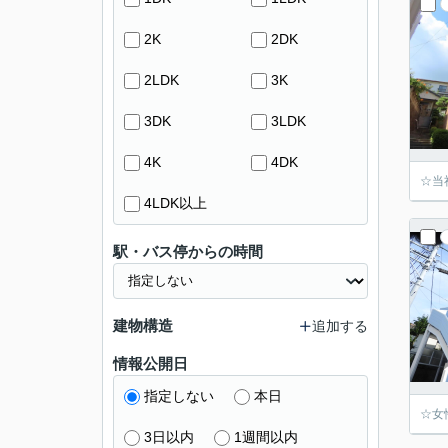
2K
2DK
2LDK
3K
3DK
3LDK
4K
4DK
☆当
4LDK以上
駅・バス停からの時間
建物構造
追加する
情報公開日
指定しない
本日
☆女
3日以内
1週間以内