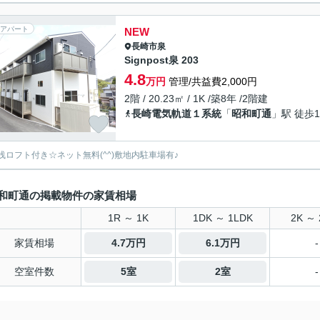
アパート
NEW
長崎市
泉
Signpost泉 203
4.8
万円
管理/共益費2,000円
2階 / 20.23㎡ / 1K /築8年 /2階建
長崎電気軌道１系統
「
昭和町通
」駅 徒歩1
浅ロフト付き☆ネット無料(^^)敷地内駐車場有♪
和町通の掲載物件の家賃相場
1R ～ 1K
1DK ～ 1LDK
2K ～ 
家賃相場
4.7万円
6.1万円
-
空室件数
5室
2室
-