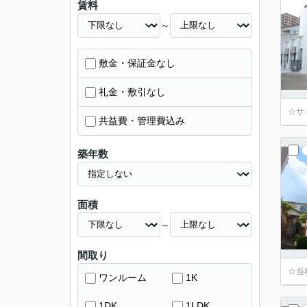
賃料
～
敷金・保証金なし
礼金・敷引なし
☆サ
共益費・管理費込み
築年数
面積
～
間取り
☆当
ワンルーム
1K
1DK
1LDK