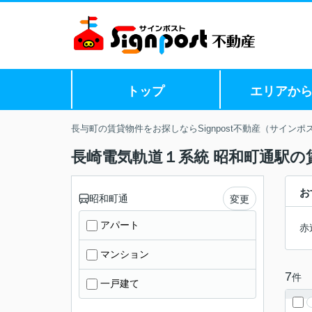
トップ
エリアか
長与町の賃貸物件をお探しならSignpost不動産（サインポ
長崎電気軌道１系統 昭和町通駅の
お
昭和町通
変更
アパート
赤
マンション
7
件
一戸建て