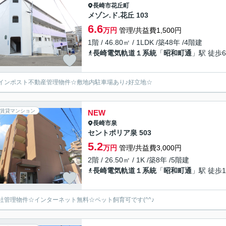
長崎市
花丘町
メゾン.ド.花丘 103
6.6
万円
管理/共益費1,500円
1階 / 46.80㎡ / 1LDK /築48年 /4階建
長崎電気軌道１系統
「
昭和町通
」駅 徒歩
インポスト不動産管理物件☆敷地内駐車場あり♪好立地☆
賃貸マンション
NEW
長崎市
泉
セントポリア泉 503
5.2
万円
管理/共益費3,000円
2階 / 26.50㎡ / 1K /築8年 /5階建
長崎電気軌道１系統
「
昭和町通
」駅 徒歩1
社管理物件☆インターネット無料☆ペット飼育可です(^^♪