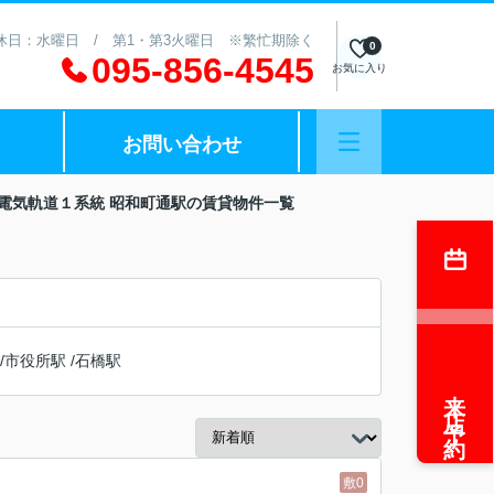
 定休日：水曜日 / 第1・第3火曜日 ※繁忙期除く
0
095-856-4545
お気に入り
お問い合わせ
電気軌道１系統 昭和町通駅の賃貸物件一覧
/
市役所駅
/
石橋駅
来店予約
敷0