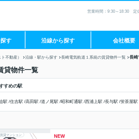
営業時間：9:30～18:30
ら探す
沿線から探す
会社概要
長崎
スト不動産）
沿線・駅から探す
長崎電気軌道１系統の賃貸物件一覧
賃貸物件一覧
すすめの駅
迫駅
/
住吉駅
/
高田駅
/
道ノ尾駅
/
昭和町通駅
/
西浦上駅
/
長与駅
/
蛍茶屋駅
賃貸マンション
NEW