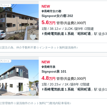
アパート
NEW
長崎市
女の都
Signpost女の都 202
5.6
万円
管理/共益費2,000円
1階 / 38.12㎡ / 1LDK /築9年 /2階建
長崎電気軌道１系統
「
昭和町通
」駅 徒歩3
社貸主の為、仲介手数料不要☆インターネット無料築浅物件♪
アパート
NEW
長崎市
泉
Signpost泉 101
4.8
万円
管理/共益費2,000円
1階 / 20.23㎡ / 1K /築8年 /2階建
長崎電気軌道１系統
「
昭和町通
」駅 徒歩1
社管理物件☆築浅物件のネット無料(^^)敷地内駐車場有♪