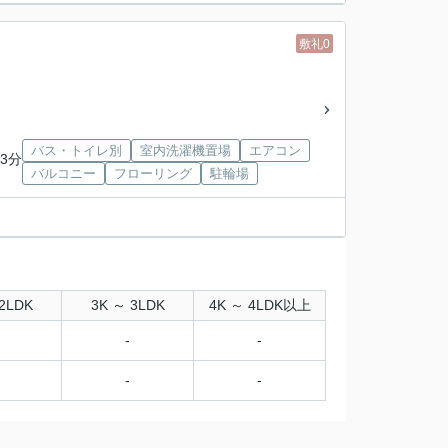
敷礼0
バス・トイレ別
室内洗濯機置場
エアコン
3分
バルコニー
フローリング
駐輪場
2LDK
3K ～ 3LDK
4K ～ 4LDK以上
-
-
-
-