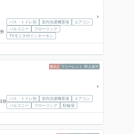
バス・トイレ別
室内洗濯機置場
エアコン
バルコニー
フローリング
6分
TVモニタ付インターホン
敷礼0
フリーレント
即入居可
バス・トイレ別
室内洗濯機置場
エアコン
1分
バルコニー
フローリング
駐輪場