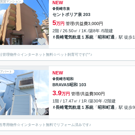
賃貸マンション
NEW
長崎市
泉
セントポリア泉 203
5
万円
管理/共益費3,000円
2階 / 26.50㎡ / 1K /築8年 /5階建
長崎電気軌道１系統
「
昭和町通
」駅 徒歩1
社管理物件☆インターネット無料☆ペット飼育可です(^^♪
アパート
NEW
長崎市
昭和
BRAVAS昭和 103
3.9
万円
管理/共益費300円
1階 / 17.47㎡ / 1R /築30年 /2階建
長崎電気軌道１系統
「
昭和町通
」駅 徒歩
性専用物件☆インターネット無料でリフォーム済みです♪