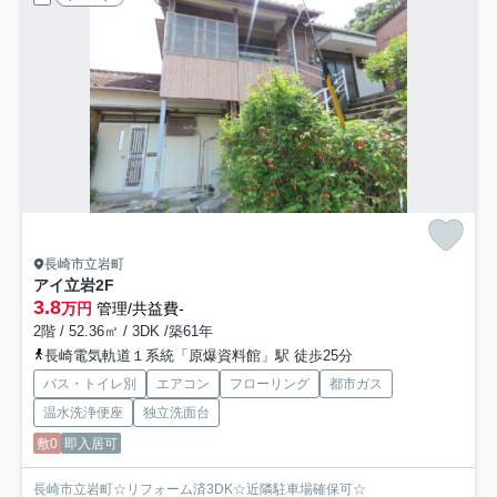
長崎市立岩町
アイ立岩
2F
3.8
万円
管理/共益費-
2階 / 52.36㎡ / 3DK /築61年
長崎電気軌道１系統「原爆資料館」駅 徒歩25分
バス・トイレ別
エアコン
フローリング
都市ガス
温水洗浄便座
独立洗面台
敷0
即入居可
長崎市立岩町☆リフォーム済3DK☆近隣駐車場確保可☆