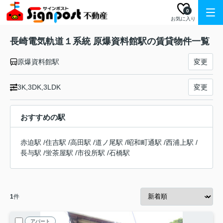
0
お気に入り
長崎電気軌道１系統 原爆資料館駅の賃貸物件一覧
原爆資料館駅
変更
3K,3DK,3LDK
変更
おすすめの駅
赤迫駅
/
住吉駅
/
高田駅
/
道ノ尾駅
/
昭和町通駅
/
西浦上駅
/
長与駅
/
蛍茶屋駅
/
市役所駅
/
石橋駅
1
件
アパート