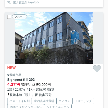
可、家具家電付き物件☆
アパート
NEW
長崎市界
Signpost界Ⅱ
202
4.3
万円
管理/共益費2,000円
1階 / 20.97㎡ / 1K＋S(納戸) /新築
長崎本線「現川」駅 徒歩77分
バス・トイレ別
室内洗濯機置場
エアコン
フローリング
TVモニタ付インターホン
システムキッチン