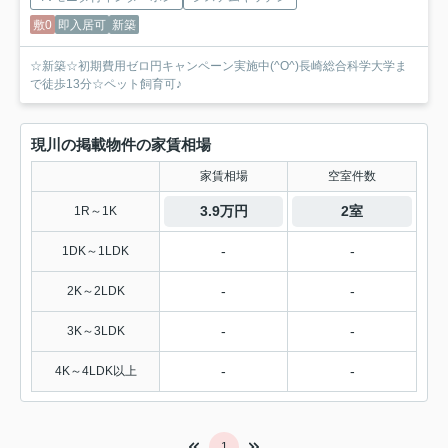
敷0
即入居可
新築
☆新築☆初期費用ゼロ円キャンペーン実施中(^O^)長崎総合科学大学ま
で徒歩13分☆ペット飼育可♪
現川の掲載物件の家賃相場
家賃相場
空室件数
3.9万円
2室
1R～1K
-
-
1DK～1LDK
-
-
2K～2LDK
-
-
3K～3LDK
-
-
4K～4LDK以上
1