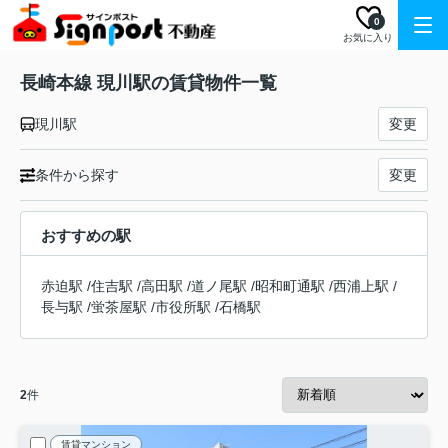
0
お気に入り
長崎本線 現川駅の賃貸物件一覧
現川駅
変更
条件から探す
変更
おすすめの駅
赤迫駅
/
住吉駅
/
高田駅
/
道ノ尾駅
/
昭和町通駅
/
西浦上駅
/
長与駅
/
蛍茶屋駅
/
市役所駅
/
石橋駅
2
件
賃貸マンション