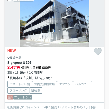
NEW
長崎市界
Signpost界
306
3.4
万円
管理/共益費5,000円
3階 / 18.19㎡ / 1K /築5年
長崎本線「現川」駅 徒歩78分
バス・トイレ別
室内洗濯機置場
エアコン
バルコニー
フローリング
駐輪場
敷0
フリーレント
初期費用ゼロ円キャンペーン中☆築浅１K☆ネット無料のペット飼育